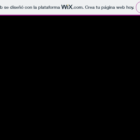
b se diseñó con la plataforma
.com
. Crea tu página web hoy.